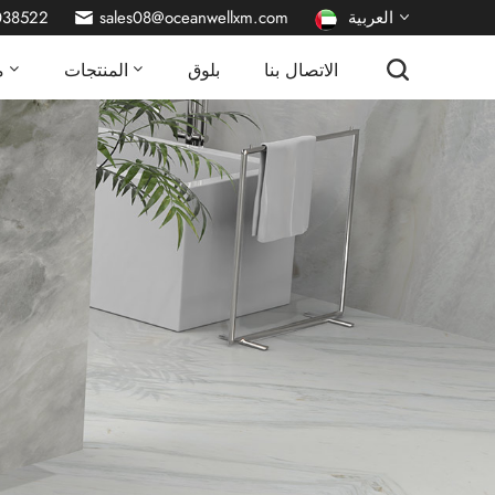
العربية
sales08@oceanwellxm.com
038522
الاتصال بنا
بلوق
المنتجات
م
English
français
Deutsch
русский
italiano
español
português
Nederlands