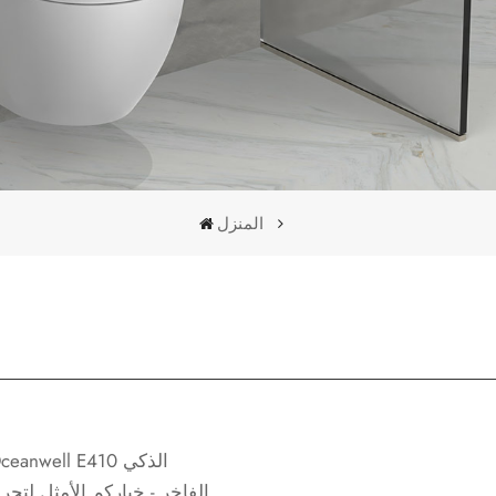
المنزل
الفاخر - خياركم الأمثل لتجر