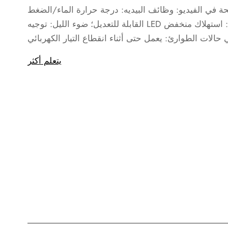
ة في الفيديو: وظائف البيديه: درجة حرارة الماء/الضغط
القابلة للتعديل؛ ضوء الليل: توجيه LED لطيف؛ وضع توفير الطاقة: استهلاك منخفض
يتعلم أكثر