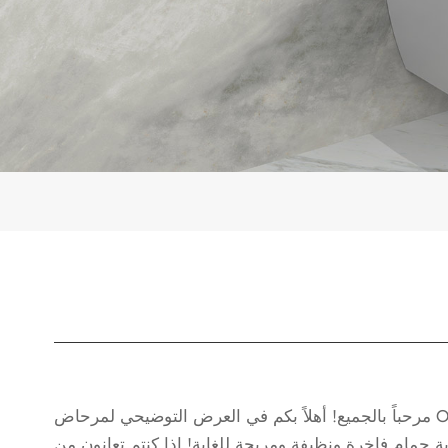
مرحباً بالجميع! أهلاً بكم في العرض التوضيحي لمرحاض Oceanwell E410 الذكي
بة حمام فاخرة ونظيفة ومريحة للغاية! إذا كنتم تعانون من