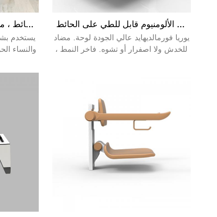
مقعد دش من الألومنيوم قابل للطي على الحائط
مقعد دش مثبت على الحائط ، مقعد استحمام مضاد للخدش
يوريا فورمالديهايد عالي الجودة لوحة. مضاد
يستخدم بشك
للخدش ولا اصفرار أو تشوه. فاخر النمط ،
والنساء الح
مسند الظهر المصمم بشكل مريح أكثر
القدر
للاستخدام.