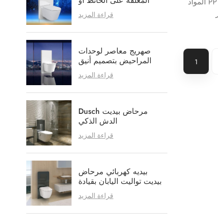
المعلقة على الحائط أو
المواد PP للماء دش مقعد ، OEM العلامة
الأرضية
قراءة المزيد
صهريج معاصر لوحدات
المراحيض بتصميم أنيق
1
ومرتب
قراءة المزيد
Dusch مرحاض بيديت
الدش الذكي
قراءة المزيد
بيديه كهربائي مرحاض
بيديت تواليت اليابان بقيادة
بيديت تواليتينسيتز
قراءة المزيد