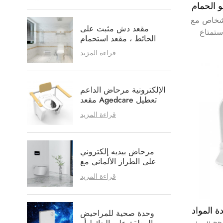
شخاص مع
مقعد دش مثبت على
ستمتاع
الحائط ، مقعد استحمام
لأن من
مضاد للخدش
قراءة المزيد
مل أيضًا
 لتغيير
الإلكترونية مرحاض الداعم
مقعد Agedcare تعطيل
الرعاية الصحية
قراءة المزيد
مرحاض بيديه إلكتروني
على الطراز الألماني مع
خيار نظام التنظيف
قراءة المزيد
الداخلي
وحدة صحية للمراحيض