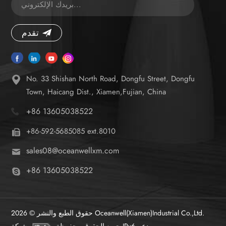
تقدم
No. 33 Shishan North Road, Dongfu Street, Dongfu
Town, Haicang Dist., Xiamen,Fujian, China
+86 13605038522
+86-592-5685085 ext.8010
sales08@oceanwellxm.com
+86 13605038522
حقوق الطبع والنشر © 2026 Oceanwell(Xiamen)Industrial Co.,Ltd.