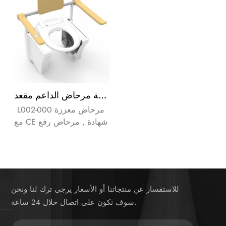
الإلكترونية مرحاض الداعم مقعد Agedcare تعطيل الرعاية الصحية
L002-000 مرحاض معززة
مع CE شهادة , مرحاض رفع
لمساعدة المسنين والمعاقين
ستاندوب بسهولة !
للاستفسار عن منتجاتنا أو الأسعار يرجى ترك لنا ونحن
سوف نكون على اتصال خلال 24 ساعة.