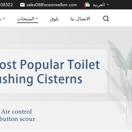
العربية
sales08@oceanwellxm.com
038522
الاتصال بنا
بلوق
المنتجات
م
English
français
Deutsch
русский
italiano
español
português
Nederlands