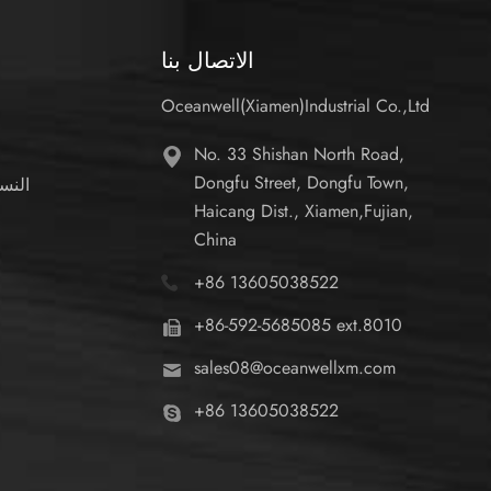
الاتصال بنا
Oceanwell(Xiamen)Industrial Co.,Ltd
No. 33 Shishan North Road,
Dongfu Street, Dongfu Town,
النس
Haicang Dist., Xiamen,Fujian,
China
+86 13605038522
+86-592-5685085 ext.8010
م
sales08@oceanwellxm.com
+86 13605038522
ا