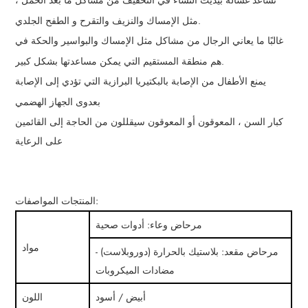
تساعد غسالة بيديت النساء في التخفيف من مشاكل ما بعد الحمل ،
مثل الإمساك والنزيف والتقرح و الطفح الجلدي.
غالبًا ما يعاني الرجال من مشاكل مثل الإمساك والبواسير والحكة في
هم منطقة المستقيم التي يمكن مساعدتها بشكل كبير.
يمنع الأطفال من الإصابة بالبكتيريا البرازية التي تؤدي إلى الإصابة
بعدوى الجهاز الهضمي
كبار السن ، المعوقون أو المعوقون سيقللون من الحاجة إلى القائمين
على الرعاية
المنتجات المواصفات:
مرحاض وعاء: أدوات صحية
مواد
مرحاض مقعد: بلاستيك بالحرارة (دوروبلاست) -
مضادات الميكروبات
أبيض / أسود
اللون