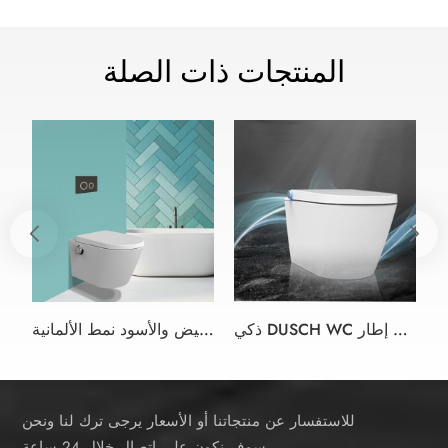
المنتجات ذات الصلة
ذكي DUSCH WC دش بيديت مقعد المرحاض الأبيض مقعد المرحاض بيديت في التصميم بدون إطار
ذكي دش بيديت المرحاض مقعد اللون الأبيض والأسود نمط الألمانية
للاستفسار عن منتجاتنا أو الأسعار يرجى ترك لنا ونحن
سوف نكون على اتصال خلال 24 ساعة.