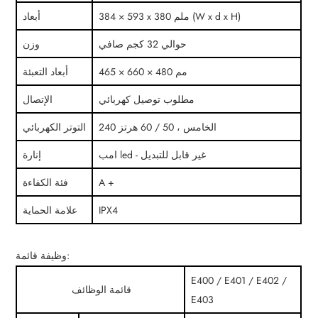
384 × 593 x 380 ملم (W x d x H)
أبعاد
حوالي 32 كجم صافي
وزن
465 × 660 × 480 مم
أبعاد التعبئة
مطلوب توصيل كهربائي
الإتصال
240 الخامس ، 50 / 60 هرتز
التوتر الكهربائي
امب led - غير قابل للتبديل
إنارة
A +
فئة الكفاءة
IPX4
علامة الحماية
وظيفة قائمة:
E400 / E401 / E402 /
قائمة الوظائف
E403