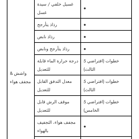
غسيل خلفي / سيدة
●
غسل
●
رذاذ يتأرجح
●
رذاذ نابض
●
رذاذ يتأرجح ونابض
5 خطوات (افتراضي
درجة حرارة الماء قابلة
الثالث)
للتعديل
واشش &
5 خطوات (افتراضي
معدل التدفق القابل
مجفف هواء
الثالث)
للتعديل
5 خطوات (افتراضي
موقف الرش قابل
الخامس)
للتعديل
مجفف هواء، التجفيف
●
بالهواء