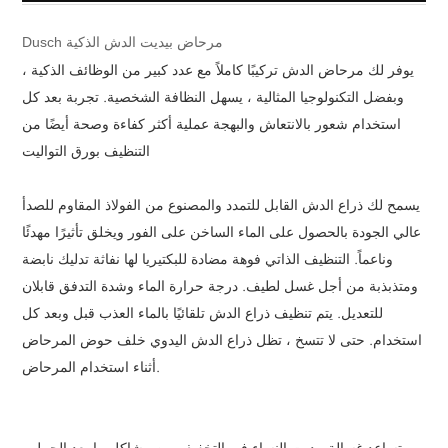
Dusch مرحاض بيديت الدش الذكية
يوفر لك مرحاض الدش تركيبًا كاملاً مع عدد كبير من الوظائف الذكية ،
وبفضل التكنولوجيا المثالية ، يسهل النظافة الشخصية. تجربة بعد كل
استخدام شعور بالانتعاش والبهجة عملية أكثر كفاءة وصحة أيضًا من
التنظيف بورق التواليت
يسمح لك ذراع الدش القابل للتمدد والمصنوع من الفولاذ المقاوم للصدأ
عالي الجودة بالحصول على الماء الساخن على الفور ويخلق تأثيرًا مهدئًا
وناعماً. التنظيف الذاتي فوهة مضادة للبكتيريا لها نفاثة تدليك نابضة
ومتذبذبة من أجل غسل لطيف. درجة حرارة الماء وشدة التدفق قابلان
للتعديل. يتم تنظيف ذراع الدش تلقائيًا بالماء العذب قبل وبعد كل
استخدام. حتى لا تتسخ ، تظل ذراع الدش اليدوي خلف حوض المرحاض
أثناء استخدام المرحاض.