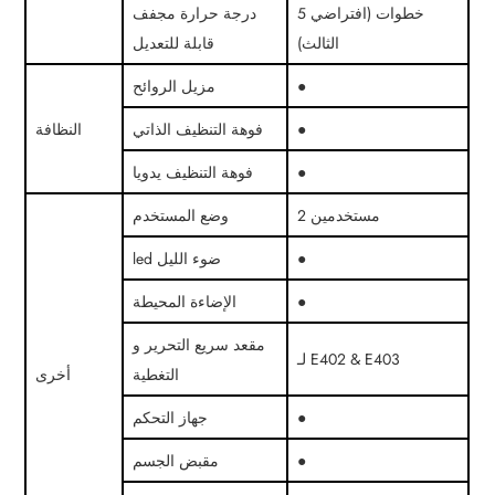
5 خطوات (افتراضي
درجة حرارة مجفف
الثالث)
قابلة للتعديل
●
مزيل الروائح
●
فوهة التنظيف الذاتي
النظافة
●
فوهة التنظيف يدويا
2 مستخدمين
وضع المستخدم
●
led ضوء الليل
●
الإضاءة المحيطة
مقعد سريع التحرير و
لـ E402 & E403
التغطية
أخرى
●
جهاز التحكم
●
مقبض الجسم