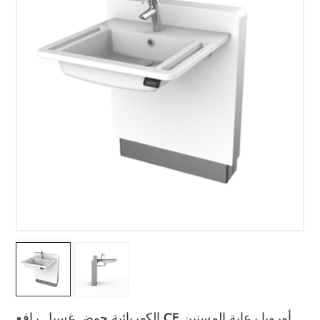
الكهربائية حوض غسيل رافع CE أوروبا رعاية المسنين