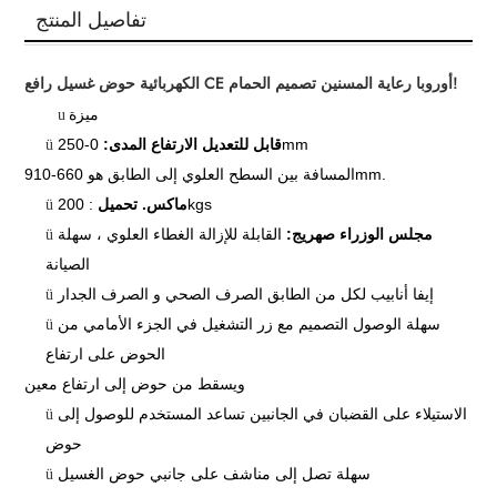
تفاصيل المنتج
الكهربائية حوض غسيل رافع CE أوروبا رعاية المسنين تصميم الحمام!
u
ميزة
0-250mm
قابل للتعديل الارتفاع المدى:
ü
المسافة بين السطح العلوي إلى الطابق هو 660-910mm.
: 200kgs
ماكس. تحميل
ü
مجلس الوزراء صهريج:
القابلة للإزالة الغطاء العلوي ، سهلة
ü
الصيانة
إيفا أنابيب لكل من الطابق الصرف الصحي و الصرف الجدار
ü
سهلة الوصول التصميم مع زر التشغيل في الجزء الأمامي من
ü
الحوض على ارتفاع
ويسقط من حوض إلى ارتفاع معين
الاستيلاء على القضبان في الجانبين تساعد المستخدم للوصول إلى
ü
حوض
سهلة تصل إلى مناشف على جانبي حوض الغسيل
ü