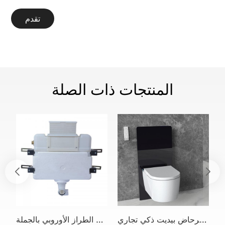
تقدم
المنتجات ذات الصلة
مرحاض بيديت ذكي تجاري B2B من العلامة التجارية OEM مع صهريج خزانة
خزان مياه مخفي عالمي على الطراز الأوروبي بالجملة