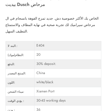
بيديت Dusch مرحاض
الخاص بك الأكثر خصوصية دش. جديد تمزج الفوهة بانسجام في ال
مرحاض سيراميك لك تجربة صحية في نهاية المطاف والاستمتاع
التنظيف السهل.
E404
البند لا.:
20
النظام(موك):
30% deposit.
الدفع:
China
المنتج المصدر:
white/black
اللون:
Xiamen Port
ميناء الشحن:
30-45 working days
يؤدي الوقت：
36
وزن：