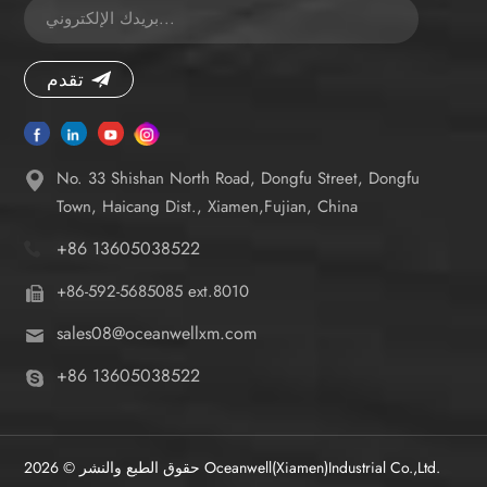
تقدم
No. 33 Shishan North Road, Dongfu Street, Dongfu
Town, Haicang Dist., Xiamen,Fujian, China
+86 13605038522
+86-592-5685085 ext.8010
sales08@oceanwellxm.com
+86 13605038522
حقوق الطبع والنشر © 2026 Oceanwell(Xiamen)Industrial Co.,Ltd.