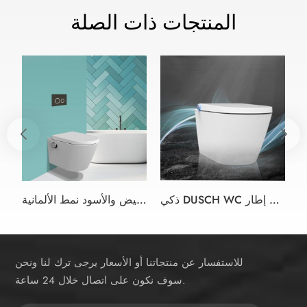
المنتجات ذات الصلة
ذكي DUSCH WC دش بيديت مقعد المرحاض الأبيض مقعد المرحاض بيديت في التصميم بدون إطار
ذكي دش بيديت المرحاض مقعد اللون الأبيض والأسود نمط الألمانية
للاستفسار عن منتجاتنا أو الأسعار يرجى ترك لنا ونحن
سوف نكون على اتصال خلال 24 ساعة.