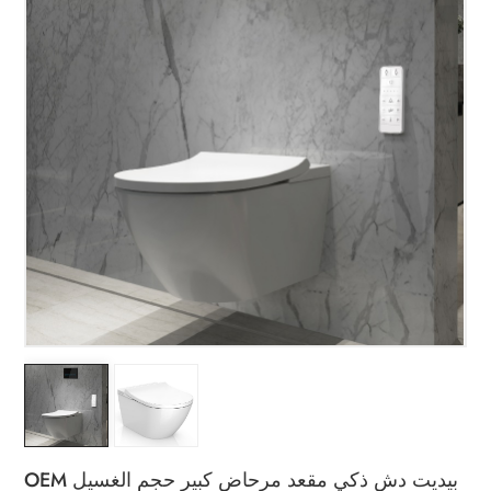
OEM بيديت دش ذكي مقعد مرحاض كبير حجم الغسيل