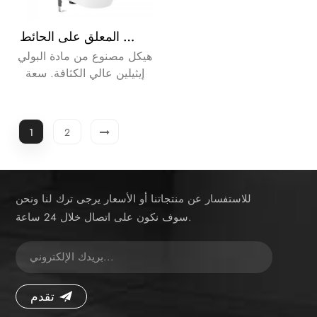
خزان مخفي مزدوج التدفق للمرحاض المعلق على الحائط
هيكل مصنوع من مادة البولي
إيثيلين عالي الكثافة. سعة
التحميل: 400 كجم تم تصميم
Oceanwell E400 خصيصًا
للحمامات الحديثة، حيث يجمع
1
2
بين كفاءة الخزان المخفي
ووظيفة التدفق المزدوج
سهلة الاستخدام، مما يوفر
حلاً عالي الأداء وموفرًا
للاستفسار عن منتجاتنا أو الأسعار يرجى ترك لنا ونحن
للمساحة للمراحيض المثبتة
سوف نكون على اتصال خلال 24 ساعة.
على الحائط.
تقدم