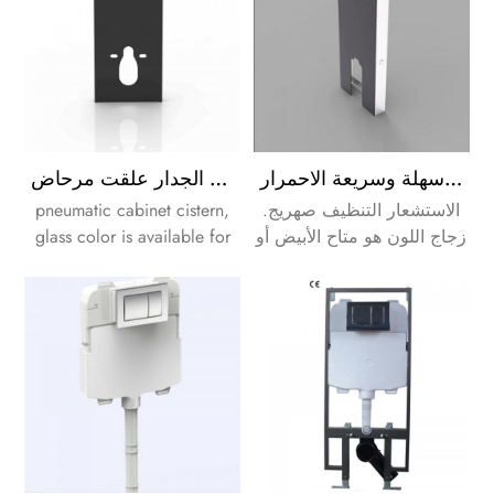
الأكثر شعبية الاستشعار التنظيف الزجاج صهريج على الجدار علقت سهلة وسريعة الاحمرار
وهو أدنى سعر ذكية تعمل بالهواء المضغوط الزجاج الأزياء مجلس الوزراء في مدينة اسطنبول على الجدار علقت مرحاض
pneumatic cabinet cistern,
الاستشعار التنظيف صهريج.
glass color is available for
زجاج اللون هو متاح الأبيض أو
white or black.
الأسود.