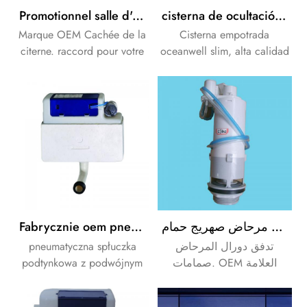
Promotionnel salle d'eau raccord de réservoir en plastique de toilette caché Citerne
cisterna de ocultación certificada ce para baño de inodoro de pie
Marque OEM Cachée de la
Cisterna empotrada
citerne. raccord pour votre
oceanwell slim, alta calidad
Toilette.
con certificado ce.
Fabrycznie oem pneumatyczna spłuczka podtynkowa z podwójnym spłukiwaniem
هوائي مخرج / تدفق صمام مرحاض صهريج حمام
pneumatyczna spłuczka
تدفق دورال المرحاض
podtynkowa z podwójnym
صمامات. OEM العلامة
spłukiwaniem. przednie i
التجارية مقبولة.
górne panele dostępowe do