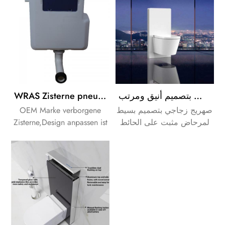
montażu w toaletkach.
WRAS Zisterne pneumatischer Spülkasten HDPE Tankzisterne
صهريج معاصر لوحدات المراحيض بتصميم أنيق ومرتب
OEM Marke verborgene
صهريج زجاجي بتصميم بسيط
Zisterne,Design anpassen ist
لمرحاض مثبت على الحائط
verfügbar.
أو مرحاض خلفي إلى الحائط
، مما يوفر جماليات ووظائف.