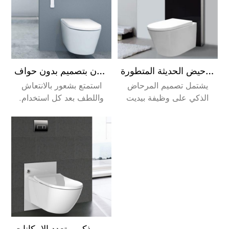
تجمع المراحيض الذكية بين أفضل ميزات المراحيض الخزفية التقليدية عالية الجودة وابتكارات المراحيض الحديثة المتطورة
مرحاض بيديه إلكتروني فاخر أبيض اللون بتصميم بدون حواف
يشتمل تصميم المرحاض
استمتع بشعور بالانتعاش
الذكي على وظيفة بيديت
واللطف بعد كل استخدام.
مدمجة . لم يكن الحفاظ على
هذه العملية أيضاً أكثر فعالية
مرحاض نظيف أسهل من أي
وصحة من التنظيف بورق
وقت مضى مع مجموعة من
التواليت.
ميزات التنظيف الذكية في
متناول اليد .
مرحاض ذكي متعدد الإمكانات