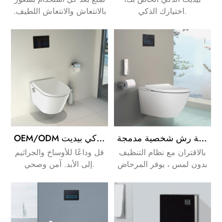
اختيارك الذكي.
بالانتعاش والانتعاش اللطيف.
كما أن هذه العملية أكثر
كفاءة وصحة من التنظيف
باستخدام ورق التواليت.
فوهة رش ذاتية التنظيف بالكامل ومغسلة رش شخصية مدمجة
OEM/ODM جدار جبل الإلكترونية بيديت دش ذكي بيديت
بالاقتران مع نظام التنظيف
قل وداعًا للأوساخ والجراثيم
بدون لمس ، يوفر المرحاض
إلى الأبد. آمن وصحي.
الذكي النهائي تقنية متقدمة
علاوة على ذلك لراحة وأداء لا
مثيل لهما.