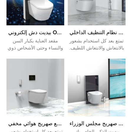
مرحاض بيديه إلكتروني على الطراز الألماني مع خيار نظام التنظيف الداخلي
بيديت دش إلكتروني OEM/ODM مع صهريج خزانة زجاجي أسود
تمتع بعد كل استخدام بشعور
مقعد العناية بكبار السن
بالانتعاش والانتعاش اللطيف.
والنساء وحتى الأشخاص ذوي
كما أن هذه العملية أكثر
الإعاقة.
كفاءة وصحة من التنظيف
باستخدام ورق التواليت.
أوروبا الساخن بيع الإلكترونية دش المرحاض مع صهريج مجلس الوزراء
مرحاض دش ذكي مع صهريج هوائي مخفي
بيديت الذكي الخاص بك،
تمتع بعد كل استخدام بشعور