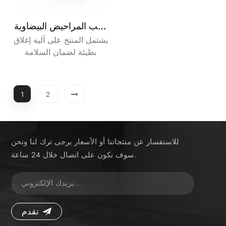
مقعد مرحاض بيديه غير كهربائي يناسب المراحيض البيضاوية
يشتمل المنتج على آلية إغلاق
بطيئة لضمان السلامة
والراحة، بينما يضمن المفصل
المصنوع من الفولاذ المقاوم
للصدأ أداءً يدوم طويلاً. حاصل
1
2
على شهادة المطابقة
الأوروبية (CE)، ويتوافق مع
معايير السلامة في الاتحاد
الأوروبي، مما يتيح الوصول
للاستفسار عن منتجاتنا أو الأسعار يرجى ترك لنا ونحن
إلى الأسواق ويعزز ثقة
سوف نكون على اتصال خلال 24 ساعة.
المشترين.
تقدم