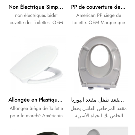
Non Électrique Simple Toilette Bidet Housse De Siège Avec De L'Eau Froide Avec Fermeture Lente Pour La Salle De Bains
PP de couverture de siège de toilette à fermeture douce et de libération rapide pour salle de bain
non électriques bidet
American PP siège de
cuvette des Toilettes. OEM
toilette. OEM Marque que
Marque que votre besoins
votre besoins des clients.
des clients.
Allongée en Plastique de Couverture de Siège de Toilette à fermeture douce de la charnière et de la fonction rapide
سهل الإفراج لينة قريبة الحمام الأسرة مقعد مقعد طفل مقعد اليوريا
Allongée Siège de Toilette
مقعد المرحاض العائلي يجعل
pour le marché Américain
الخاص بك الحياة الأسرية
de la demande. OEM
أسهل !
Marque que votre besoins