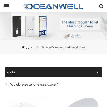
المنزل
Quick-Release-Toilet-Seat-Cover
فئات
11 "quick-release-toilet-seat-cover"