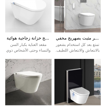
الأكثر راحة لمنطقتك
الحميمة.
بيديت مرحاض إلكتروني مع مقعد مرحاض سريع التحرير مثبت بصهريج مخفي
مرحاض بيديه دش قائم على الأرض مع صهريج خزانة زجاجية هوائية
تمتع بعد كل استخدام بشعور
مقعد العناية بكبار السن
بالانتعاش والانتعاش اللطيف.
والنساء وحتى الأشخاص ذوي
كما أن هذه العملية أكثر
الإعاقة.
كفاءة وصحة من التنظيف
باستخدام ورق التواليت.