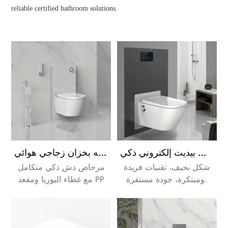
reliable certified bathroom solutions.
بيديت حائطي معلق على الحائط بيديت بيديت إلكتروني ذكي
مرحاض مدمج مثبت على الحائط مع جهاز تحكم عن بعد، ويتم تركيبه بخزان زجاجي هوائي
شكل نحيف، تقنيات فريدة
مرحاض دش ذكي متكامل
ومبتكرة، جودة مستقرة.
مع غطاء اليوريا ومقعد PP
مُدفأ. يجمع بين السيراميك
التقليدي والبيديه معًا، مما
يوفر تجربة الغسيل والتجفيف