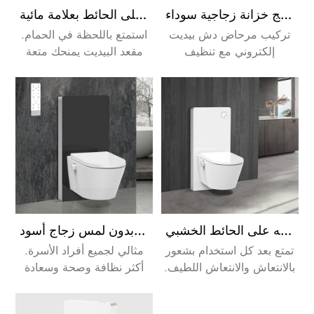
تركيب مرحاض دش بيديت إلكتروني مع مستشعر صهريج خزانة زجاجية سوداء
مرحاض بيديه دش إلكتروني معلق على الحائط بعلامة مائية
تركيب مرحاض دش بيديت
استمتع باللحظة في الحمام.
إلكتروني مع تنظيف
مقعد البيديت يمنحك متعة
مستشعر صهريج خزانة
جديدة!
زجاجية سوداء. هذه العملية
أيضًا أكثر كفاءة وصحة من
التنظيف باستخدام ورق
التواليت.
مرحاض بيديه إلكتروني أبيض اللون مع صهريج خزانة يمكن تركيبه على الحائط الخشبي
بيديه دش ذكي مع صهريج خزانة بدون لمس زجاج أسود
تمتع بعد كل استخدام بشعور
مثالي لجميع أفراد الأسرة.
بالانتعاش والانتعاش اللطيف.
أكثر نظافة وصحة وسعادة
كما أن هذه العملية أكثر
كفاءة وصحة من التنظيف